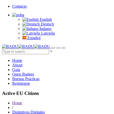
Contacto
English
Deutsch
Italiano
Latviešu
Español
×
Home
About
Guía
Open Badges
Buenas Practicas
Registrarse
Active EU Citizen
Home
/
Distintivos Digitales