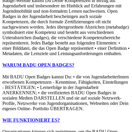
Badge-Website kannst Du Deine Kompetenzen in Bezug auf
Jugendarbeit und insbesondere im Hinblick auf Erfahrungen mit
Jugendmobilität und non-formalem Lernen nachweisen. Open
Badges in der Jugendarbeit bescheinigen auch soziale
Kompetenzen, die durch formale Zertifizierungen oft nicht
nachgewiesen werden. Jedes übergeordnete Abzeichen (metabadge)
symbolisiert eine Kompetenz und besteht aus verschiedenen
Unterabzeichen (badges), die verschiedene Kompetenzbereiche
repräsentieren. Jedes Badge besteht aus folgenden Elementen: •
einer Bilddatei, die das Open Badge repräsentiert • einer Definition •
Metadaten, die Lernziele und Leistungsanforderungen enthalten.
WARUM BADU OPEN BADGES?
Mit BADU Open Badges kannst Du: • die von JugendarbeiterInnen
erworbenen Kompetenzen - Kenntnisse, Fähigkeiten, Einstellungen
- BESTÄTIGEN; • Lernerfolge in der Jugendarbeit
ANERKENNEN; • die verifizierten BADU Open Badges in
sozialen Medien DARSTELLEN und sie auf soziale Netzwerk-
Profile, Netzwerke von Jugendorganisationen, Webseiten oder Dein
eigenes Online- Portfolio ÜBERTRAGEN.
WIE FUNKTIONIERT ES?
Organisationen können sich registrieren, um die BADU Open